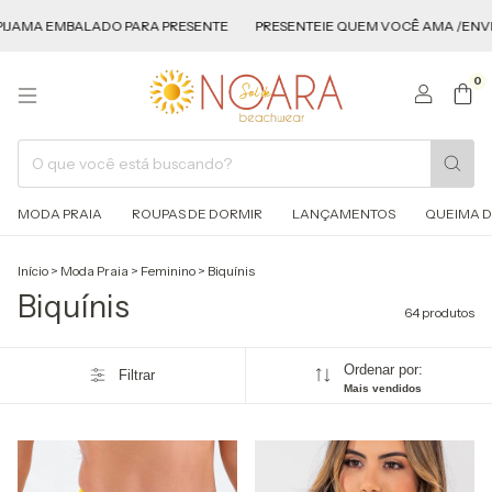
PARA PRESENTE
PRESENTEIE QUEM VOCÊ AMA /ENVIAMOS O PIJAMA E
0
MODA PRAIA
ROUPAS DE DORMIR
LANÇAMENTOS
QUEIMA D
Início
>
Moda Praia
>
Feminino
>
Biquínis
Biquínis
64 produtos
Ordenar por:
Filtrar
Mais vendidos