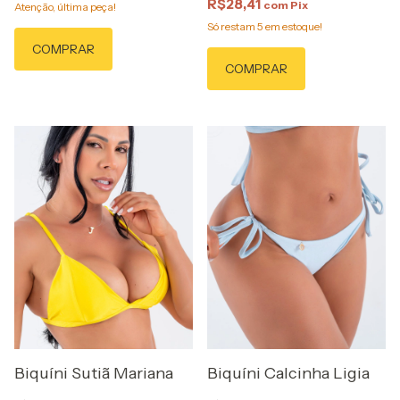
R$28,41
com
Pix
Atenção, última peça!
Só restam
5
em estoque!
COMPRAR
COMPRAR
Biquíni Sutiã Mariana
Biquíni Calcinha Ligia