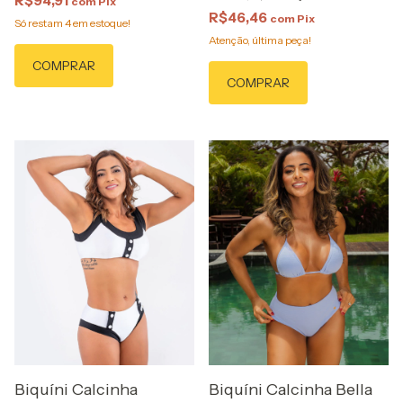
R$94,91
com
Pix
R$46,46
com
Pix
Só restam
4
em estoque!
Atenção, última peça!
COMPRAR
COMPRAR
Biquíni Calcinha
Biquíni Calcinha Bella