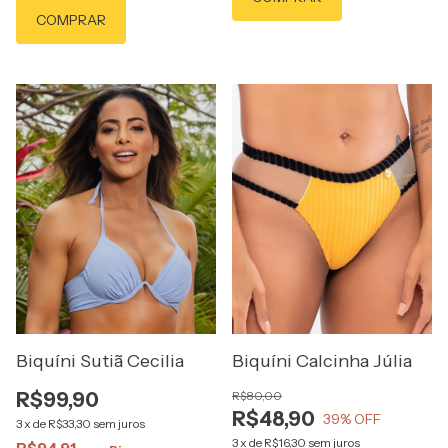
COMPRAR
Biquíni Sutiã Cecilia
Biquíni Calcinha Júlia
R$99,90
R$80,00
R$48,90
39
% OFF
3
x
de
R$33,30
sem juros
3
x
de
R$16,30
sem juros