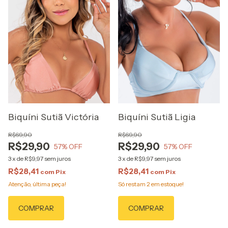
Biquíni Sutiã Victória
Biquíni Sutiã Ligia
R$69,90
R$69,90
R$29,90
R$29,90
57
% OFF
57
% OFF
3
x
de
R$9,97
sem juros
3
x
de
R$9,97
sem juros
R$28,41
R$28,41
com
Pix
com
Pix
Atenção, última peça!
Só restam
2
em estoque!
COMPRAR
COMPRAR