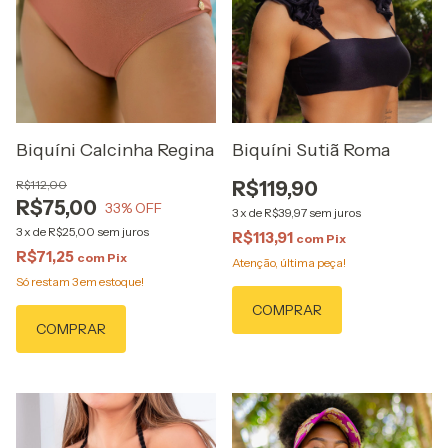
Biquíni Calcinha Regina
Biquíni Sutiã Roma
R$112,00
R$119,90
R$75,00
33
% OFF
3
x
de
R$39,97
sem juros
3
x
de
R$25,00
sem juros
R$113,91
com
Pix
R$71,25
com
Pix
Atenção, última peça!
Só restam
3
em estoque!
COMPRAR
COMPRAR