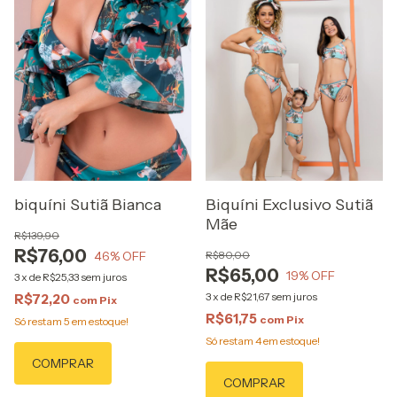
biquíni Sutiã Bianca
Biquíni Exclusivo Sutiã
Mãe
R$139,90
R$76,00
46
% OFF
R$80,00
R$65,00
19
% OFF
3
x
de
R$25,33
sem juros
3
x
de
R$21,67
sem juros
R$72,20
com
Pix
R$61,75
com
Pix
Só restam
5
em estoque!
Só restam
4
em estoque!
COMPRAR
COMPRAR