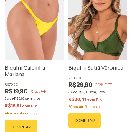
Biquíni Calcinha
Biquíni Sutiã Vêronica
Mariana
R$89,00
R$29,90
R$79,90
66
% OFF
R$19,90
75
% OFF
3
x
de
R$9,97
sem juros
3
x
de
R$6,63
sem juros
R$28,41
com
Pix
R$18,91
com
Pix
Só restam
5
em estoque!
Atenção, última peça!
COMPRAR
COMPRAR