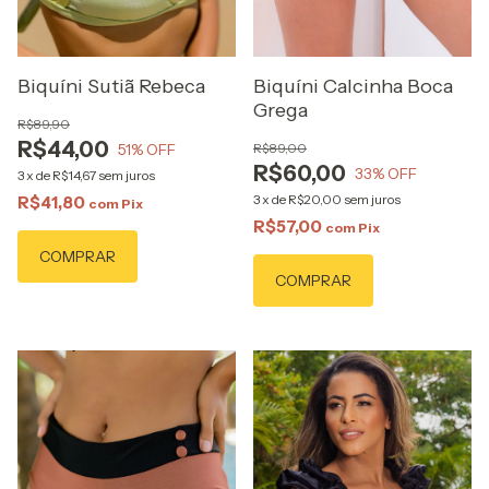
Biquíni Sutiã Rebeca
Biquíni Calcinha Boca
Grega
R$89,90
R$44,00
51
% OFF
R$89,00
R$60,00
33
% OFF
3
x
de
R$14,67
sem juros
3
x
de
R$20,00
sem juros
R$41,80
com
Pix
R$57,00
com
Pix
COMPRAR
COMPRAR