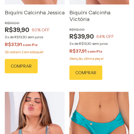
Biquíni Calcinha Jessica
Biquíni Calcinha
Victória
R$99,00
R$39,90
60
% OFF
R$112,00
R$39,90
64
% OFF
3
x
de
R$13,30
sem juros
3
x
de
R$13,30
sem juros
R$37,91
com
Pix
R$37,91
com
Pix
Só restam
2
em estoque!
Atenção, última peça!
COMPRAR
COMPRAR