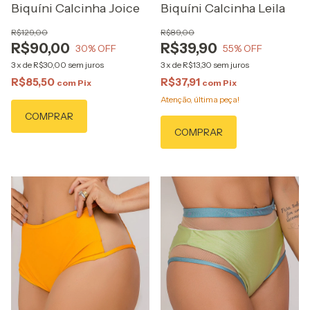
Biquíni Calcinha Joice
Biquíni Calcinha Leila
R$129,00
R$89,00
R$90,00
R$39,90
30
% OFF
55
% OFF
3
x
de
R$30,00
sem juros
3
x
de
R$13,30
sem juros
R$85,50
R$37,91
com
Pix
com
Pix
Atenção, última peça!
COMPRAR
COMPRAR