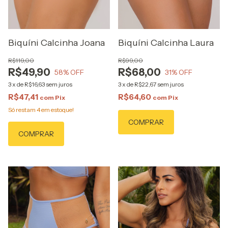
Biquíni Calcinha Joana
Biquíni Calcinha Laura
R$119,00
R$99,00
R$49,90
R$68,00
58
% OFF
31
% OFF
3
x
de
R$16,63
sem juros
3
x
de
R$22,67
sem juros
R$47,41
R$64,60
com
Pix
com
Pix
Só restam
4
em estoque!
COMPRAR
COMPRAR