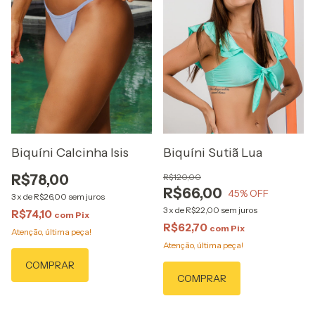
Biquíni Calcinha Isis
Biquíni Sutiã Lua
R$78,00
R$120,00
R$66,00
45
% OFF
3
x
de
R$26,00
sem juros
3
x
de
R$22,00
sem juros
R$74,10
com
Pix
R$62,70
com
Pix
Atenção, última peça!
Atenção, última peça!
COMPRAR
COMPRAR