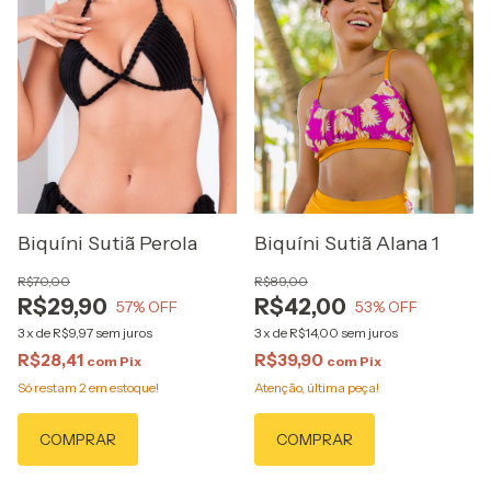
Biquíni Sutiã Perola
Biquíni Sutiã Alana 1
R$70,00
R$89,00
R$29,90
R$42,00
57
% OFF
53
% OFF
3
x
de
R$9,97
sem juros
3
x
de
R$14,00
sem juros
R$28,41
R$39,90
com
Pix
com
Pix
Só restam
2
em estoque!
Atenção, última peça!
COMPRAR
COMPRAR