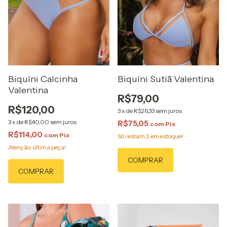
Biquíni Calcinha
Biquíni Sutiã Valentina
Valentina
R$79,00
R$120,00
3
x
de
R$26,33
sem juros
3
x
de
R$40,00
sem juros
R$75,05
com
Pix
R$114,00
com
Pix
Só restam
2
em estoque!
Atenção, última peça!
COMPRAR
COMPRAR