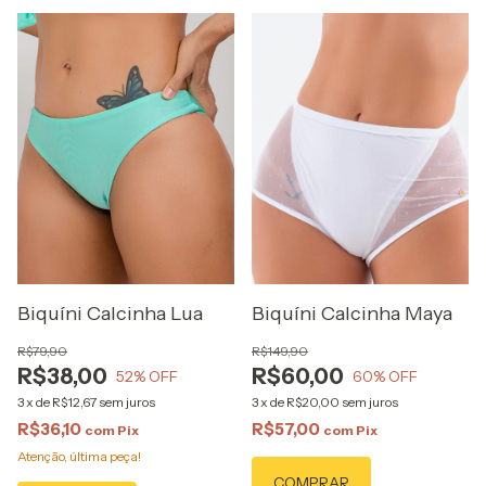
Biquíni Calcinha Lua
Biquíni Calcinha Maya
R$79,90
R$149,90
R$38,00
R$60,00
52
% OFF
60
% OFF
3
x
de
R$12,67
sem juros
3
x
de
R$20,00
sem juros
R$36,10
R$57,00
com
Pix
com
Pix
Atenção, última peça!
COMPRAR