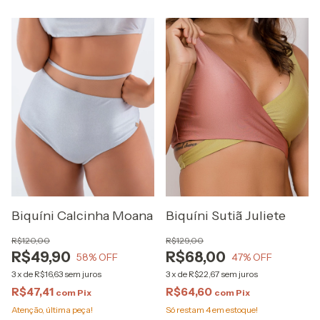
Biquíni Calcinha Moana
Biquíni Sutiã Juliete
R$120,00
R$129,00
R$49,90
R$68,00
58
% OFF
47
% OFF
3
x
de
R$16,63
sem juros
3
x
de
R$22,67
sem juros
R$47,41
R$64,60
com
Pix
com
Pix
Atenção, última peça!
Só restam
4
em estoque!