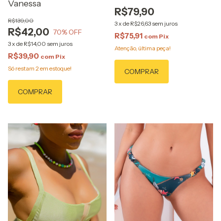
Vanessa
R$79,90
R$139,00
3
x
de
R$26,63
sem juros
R$42,00
70
% OFF
R$75,91
com
Pix
3
x
de
R$14,00
sem juros
Atenção, última peça!
R$39,90
com
Pix
Só restam
2
em estoque!
COMPRAR
COMPRAR