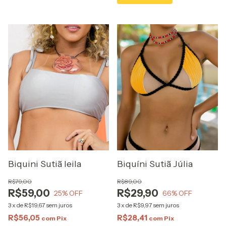
Biquini Sutiã leila
Biquíni Sutiã Júlia
R$79,00
R$89,00
R$59,00
R$29,90
25
% OFF
66
% OFF
3
x
de
R$19,67
sem juros
3
x
de
R$9,97
sem juros
R$56,05
R$28,41
com
Pix
com
Pix