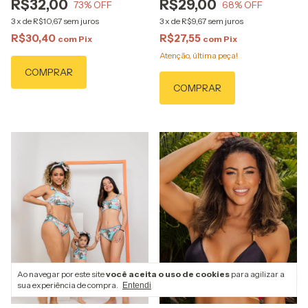
R$32,00
R$29,00
73
% OFF
68
% OFF
3
x
de
R$10,67
sem juros
3
x
de
R$9,67
sem juros
R$30,40
R$27,55
com
Pix
com
Pix
Atenção, última peça!
COMPRAR
COMPRAR
Ao navegar por este site
você aceita o uso de cookies
para agilizar a
sua experiência de compra.
Entendi