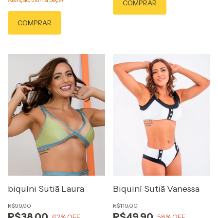
COMPRAR
COMPRAR
biquíni Sutiã Laura
Biquiní Sutiã Vanessa
R$99,90
R$119,00
R$38,00
R$49,90
62
% OFF
58
% OFF