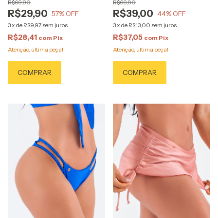
R$69,90
R$69,90
R$29,90
R$39,00
57
% OFF
44
% OFF
3
x
de
R$9,97
sem juros
3
x
de
R$13,00
sem juros
R$28,41
R$37,05
com
Pix
com
Pix
Atenção, última peça!
Atenção, última peça!
COMPRAR
COMPRAR