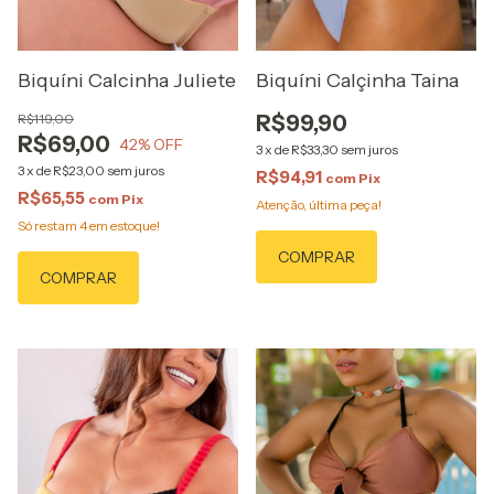
Biquíni Calcinha Juliete
Biquíni Calçinha Taina
R$119,00
R$99,90
R$69,00
42
% OFF
3
x
de
R$33,30
sem juros
3
x
de
R$23,00
sem juros
R$94,91
com
Pix
R$65,55
com
Pix
Atenção, última peça!
Só restam
4
em estoque!
COMPRAR
COMPRAR