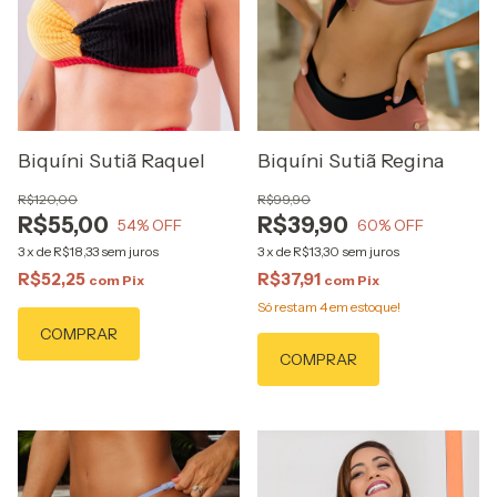
Biquíni Sutiã Raquel
Biquíni Sutiã Regina
R$120,00
R$99,90
R$55,00
R$39,90
54
% OFF
60
% OFF
3
x
de
R$18,33
sem juros
3
x
de
R$13,30
sem juros
R$52,25
R$37,91
com
Pix
com
Pix
Só restam
4
em estoque!
COMPRAR
COMPRAR