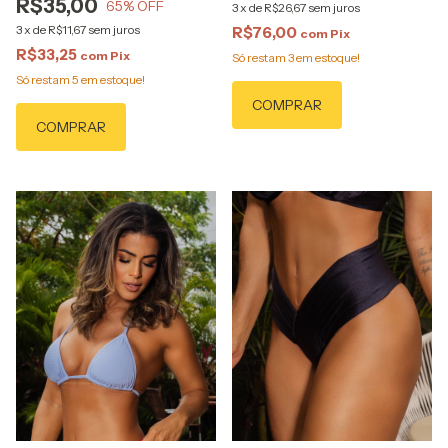
R$35,00
65
% OFF
3
x
de
R$26,67
sem juros
3
x
de
R$11,67
sem juros
R$76,00
com
Pix
R$33,25
com
Pix
Só restam
3
em estoque!
Só restam
5
em estoque!
COMPRAR
COMPRAR