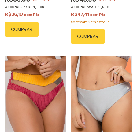
3
x
de
R$12,67
sem juros
3
x
de
R$16,63
sem juros
R$36,10
R$47,41
com
Pix
com
Pix
Só restam
2
em estoque!
COMPRAR
COMPRAR