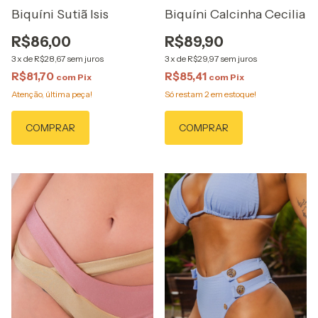
Biquíni Sutiã Isis
Biquíni Calcinha Cecilia
R$86,00
R$89,90
3
x
de
R$28,67
sem juros
3
x
de
R$29,97
sem juros
R$81,70
R$85,41
com
Pix
com
Pix
Atenção, última peça!
Só restam
2
em estoque!
COMPRAR
COMPRAR