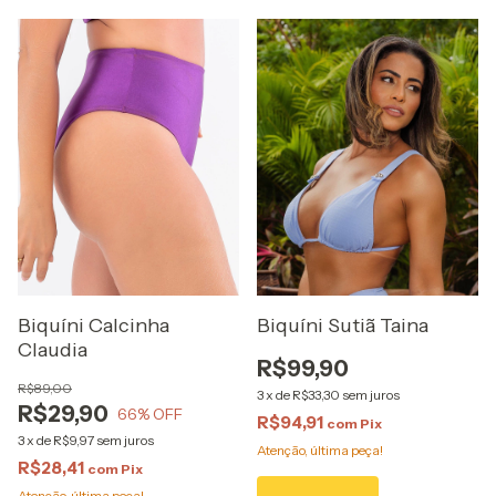
Biquíni Calcinha
Biquíni Sutiã Taina
Claudia
R$99,90
R$89,00
3
x
de
R$33,30
sem juros
R$29,90
66
% OFF
R$94,91
com
Pix
3
x
de
R$9,97
sem juros
Atenção, última peça!
R$28,41
com
Pix
Atenção, última peça!