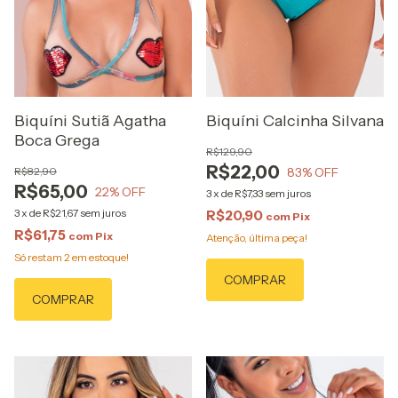
Biquíni Sutiã Agatha
Biquíni Calcinha Silvana
Boca Grega
R$129,90
R$22,00
R$82,90
83
% OFF
R$65,00
22
% OFF
3
x
de
R$7,33
sem juros
3
x
de
R$21,67
sem juros
R$20,90
com
Pix
R$61,75
com
Pix
Atenção, última peça!
Só restam
2
em estoque!
COMPRAR
COMPRAR