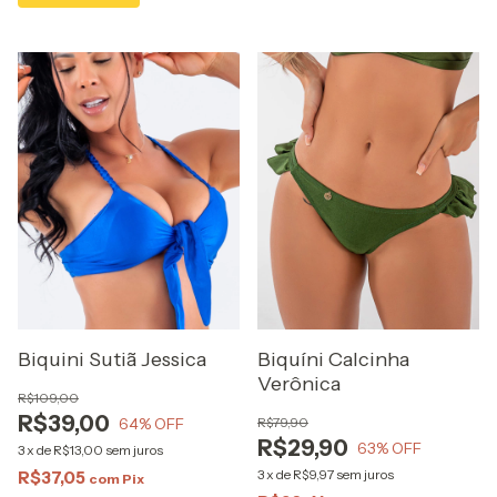
Biquini Sutiã Jessica
Biquíni Calcinha
Verônica
R$109,00
R$39,00
64
% OFF
R$79,90
R$29,90
63
% OFF
3
x
de
R$13,00
sem juros
3
x
de
R$9,97
sem juros
R$37,05
com
Pix