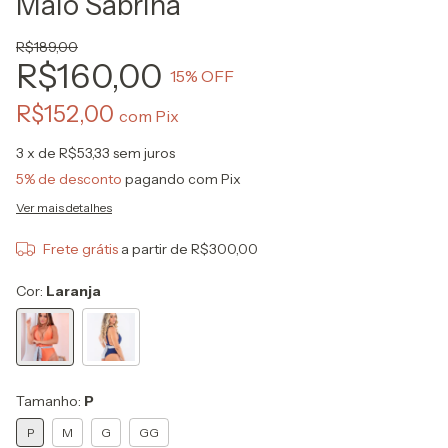
Maiô Sabrina
R$189,00
R$160,00
15
% OFF
R$152,00
com
Pix
3
x de
R$53,33
sem juros
5% de desconto
pagando com Pix
Ver mais detalhes
Frete grátis
a partir de
R$300,00
Cor:
Laranja
Tamanho:
P
P
M
G
GG