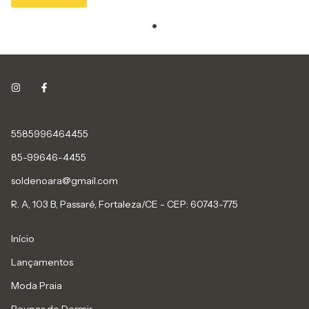
5585996464455
85-99646-4455
soldenoara@gmail.com
R. A, 103 B, Passaré, Fortaleza/CE - CEP: 60743-775
Início
Lançamentos
Moda Praia
Roupas de Dormir