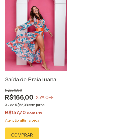
Saída de Praia luana
R$220,00
R$166,00
25
% OFF
3
x
de
R$55,33
sem juros
R$157,70
com
Pix
Atenção, última peça!
COMPRAR