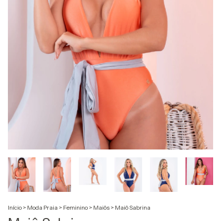
Início
>
Moda Praia
>
Feminino
>
Maiôs
>
Maiô Sabrina